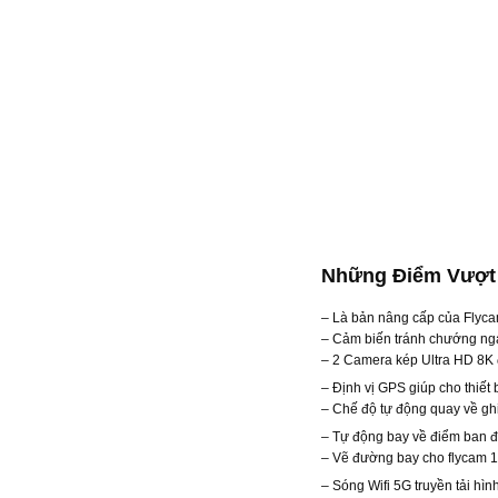
Những Điểm Vượt 
– Là bản nâng cấp của Flyca
– Cảm biến tránh chướng ngại
– 2 Camera kép Ultra HD 8K 
– Định vị GPS giúp cho thiết
– Chế độ tự động quay về ghi 
– Tự động bay về điểm ban 
– Vẽ đường bay cho flycam 
– Sóng Wifi 5G truyền tải hì