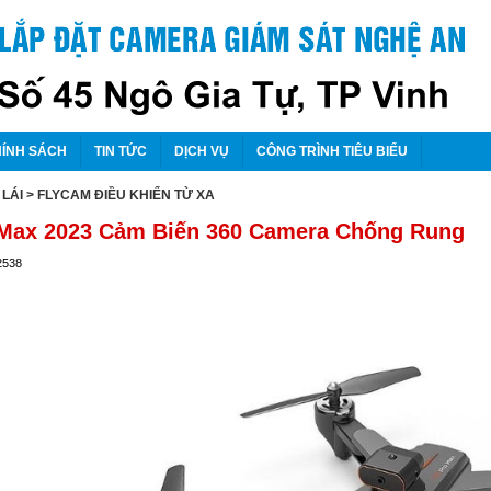
ÍNH SÁCH
TIN TỨC
DỊCH VỤ
CÔNG TRÌNH TIÊU BIỂU
LÁI
> FLYCAM ĐIỀU KHIỂN TỪ XA
 Max 2023 Cảm Biến 360 Camera Chống Rung
2538