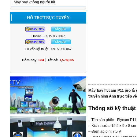
Máy bay không người lái
HỖ TRỢ TRỰC TUYẾN
Hotline - 0915.050.067
Tư vấn kỹ thuật - 0915.050.067
|
Hôm nay:
684
Tất cả:
1,578,505
Máy bay flycam P11 pro là
truyền hình Ảnh trực tiếp về
Thông số kỹ thuật
– Tên sản phẩm: Flycam P1
– Kích thước: 15.5 x 9 x 8 cm
– Điện áp pin: 7,5 V