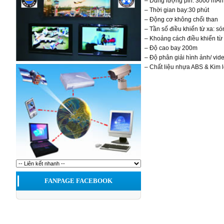
– Dung lượng pin: 3000 mAh
– Thời gian bay:30 phút
– Động cơ không chổi than
– Tần số điều khiển từ xa: s
– Khoảng cách điều khiển từ
– Độ cao bay 200m
– Độ phân giải hình ảnh/ vid
– Chất liệu nhựa ABS & Kim l
FANPAGE FACEBOOK