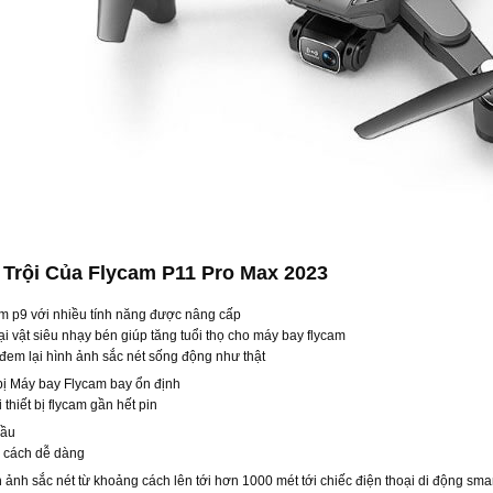
Trội Của Flycam P11 Pro Max 2023
m p9 với nhiều tính năng được nâng cấp
 vật siêu nhạy bén giúp tăng tuổi thọ cho máy bay flycam
đem lại hình ảnh sắc nét sống động như thật
 bị Máy bay Flycam bay ổn định
thiết bị flycam gần hết pin
đầu
1 cách dễ dàng
nh ảnh sắc nét từ khoảng cách lên tới hơn 1000 mét tới chiếc điện thoại di động sm