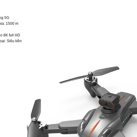
óng 5G
 xa: 1500 m
eo 8K full HD
oại: Siêu bền