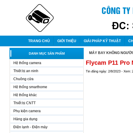
TRANG CHỦ
GIỚI THIỆU
GIẢI PHÁP KỸ THUẬT
CH
MÁY BAY KHÔNG NGƯỜI 
DANH MỤC SẢN PHẨM
Flycam P11 Pro
Hệ thống camera
Thiêt bị an ninh
Tin đăng ngày: 2/8/2023 - Xem: 
Chuông cửa
Hệ thống smarthome
Hệ thống khác
Thiết bị CNTT
Phụ kiện camera
Hàng gia dụng
Điện lạnh - Điện máy