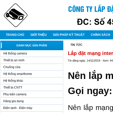
TRANG CHỦ
GIỚI THIỆU
GIẢI PHÁP KỸ THUẬT
CHÍNH SÁCH
TIN TỨC
DANH MỤC SẢN PHẨM
Lắp đặt mạng inter
Hệ thống camera
Thiêt bị an ninh
Tin đăng ngày: 14/11/2019 - Xem: 4
Chuông cửa
Nên lắp m
Hệ thống smarthome
Hệ thống khác
Gọi ngay:
Thiết bị CNTT
Phụ kiện camera
Hàng gia dụng
Nên lắp mạng
Điện lạnh - Điện máy