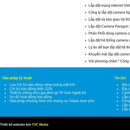
Lắp đặt mạng internet Vie
Công ty lắp đặt camera N
Lắp đặt và bàn giao hệ t
Lắp đặt Camera Paragon
Phân Phối dòng camera 
Lắp đặt hệ thống camera 
Lý do để bạn lắp đặt hệ 
Khuyến mãi lắp đặt camer
Với phương châm " Công t
Giải pháp kỹ thuật
Tin tức
Loa Còi hú báo động năng lượng mặt trời
Địa c
Còi hú báo động điện 220v
Địa c
Thiết bị chống trộm gia đình tại TP Vinh Nghệ An
Cách
Sơ đồ hoạt động báo động
Lắp đ
Giải pháp chuông hình cho chung cư (Video door pho
Công
Lắp 
Lắp 
Thiết kế website bởi
TVC Media