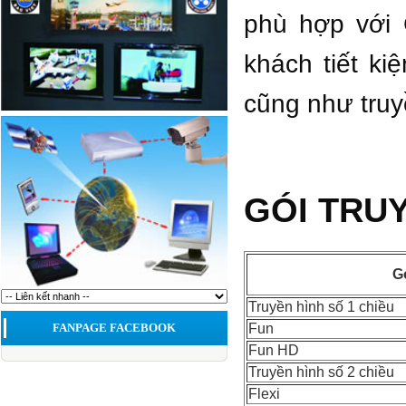
phù hợp với 
khách tiết k
cũng như truy
GÓI TRUY
G
Truyền hình số 1 chiều
Fun
FANPAGE FACEBOOK
Fun HD
Truyền hình số 2 chiều
Flexi