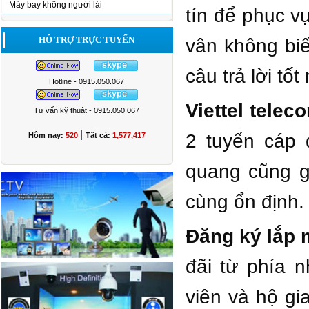
Máy bay không người lái
tín để phục v
HỖ TRỢ TRỰC TUYẾN
vân không biế
câu trả lời tố
Hotline - 0915.050.067
Viettel tele
Tư vấn kỹ thuật - 0915.050.067
|
2 tuyến cáp 
Hôm nay:
520
Tất cả:
1,577,417
quang cũng gi
cùng ổn định.
Đăng ký lắp m
đãi từ phía 
viên và hộ gi